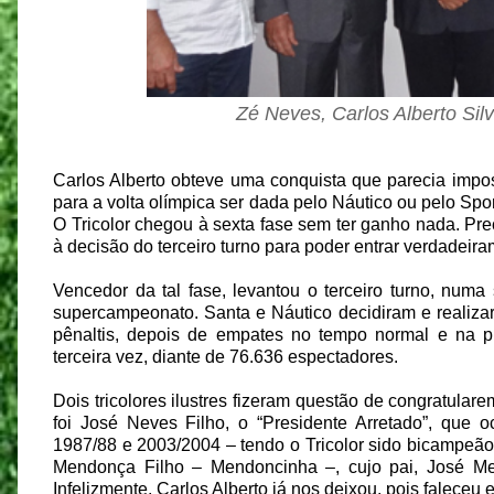
Zé Neves, Carlos Alberto Si
Carlos Alberto obteve uma conquista que parecia imp
para a volta olímpica ser dada pelo Náutico ou pelo Spo
O Tricolor chegou à sexta fase sem ter ganho nada. Pre
à decisão do terceiro turno para poder entrar verdadeira
Vencedor da tal fase, levantou o terceiro turno, num
supercampeonato. Santa e Náutico decidiram e realizar
pênaltis, depois de empates no tempo normal e na p
terceira vez, diante de 76.636 espectadores.
Dois tricolores ilustres fizeram questão de congratula
foi José Neves Filho, o “Presidente Arretado”, que 
1987/88 e 2003/2004 – tendo o Tricolor sido bicampeão
Mendonça Filho – Mendoncinha –, cujo pai, José M
Infelizmente, Carlos Alberto já nos deixou, pois faleceu