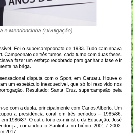
lva e Mendoncinha (Divulgação)
ossível. Foi o supercampeonato de 1983. Tudo caminhava
rt. Campeonato de três turnos, cada turno com duas fases.
cisava fazer um esforço redobrado para ganhar a fase e ir
mente na briga.
a sensacional disputa com o Sport, em Caruaru. Houve o
am um espetáculo inesquecível, que só foi resolvido nos
rorrogação. Resultado: Santa Cruz, supercampeão pela
rem-se com a dupla, principalmente com Carlos Alberto. Um
ocupou a presidência coral em três períodos – 1985/86,
 em 1986/87. O outro foi o ex-ministro da Educação, José
endonça, comandou o Santinha no biênio 2001 / 2002.
 em 2017.