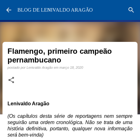
Pular para o conteúdo principal
BLOG DE LENIVALDO ARAGÃO
Flamengo, primeiro campeão
pernambucano
postado por
Lenivaldo Aragão
em
março 18, 2020
Lenivaldo Aragão
(Os capítulos desta série de reportagens nem sempre
seguirão uma ordem cronológica. Não se trata de uma
história definitiva, portanto, qualquer nova informação
será bem-vinda)