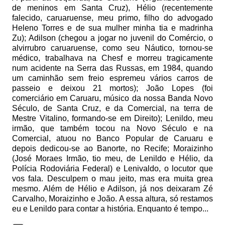
de meninos em Santa Cruz), Hélio (recentemente
falecido, caruaruense, meu primo, filho do advogado
Heleno Torres e de sua mulher minha tia e madrinha
Zu); Adilson (chegou a jogar no juvenil do Comércio, o
alvirrubro caruaruense, como seu Náutico, tornou-se
médico, trabalhava na Chesf e morreu tragicamente
num acidente na Serra das Russas, em 1984, quando
um caminhão sem freio espremeu vários carros de
passeio e deixou 21 mortos); João Lopes (foi
comerciário em Caruaru, músico da nossa Banda Novo
Século, de Santa Cruz, e da Comercial, na terra de
Mestre Vitalino, formando-se em Direito); Lenildo, meu
irmão, que também tocou na Novo Século e na
Comercial, atuou no Banco Popular de Caruaru e
depois dedicou-se ao Banorte, no Recife; Moraizinho
(José Moraes Irmão, tio meu, de Lenildo e Hélio, da
Polícia Rodoviária Federal) e Lenivaldo, o locutor que
vos fala. Desculpem o mau jeito, mas era muita grea
mesmo. Além de Hélio e Adilson, já nos deixaram Zé
Carvalho, Moraizinho e João. A essa altura, só restamos
eu e Lenildo para contar a história. Enquanto é tempo...