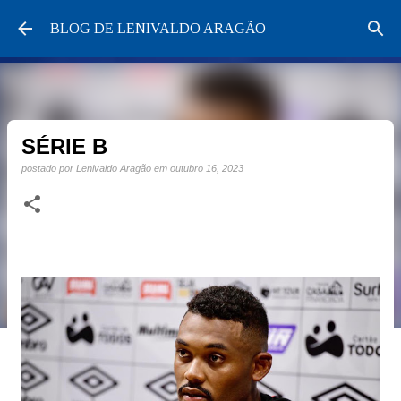
Pular para o conteúdo principal
BLOG DE LENIVALDO ARAGÃO
SÉRIE B
postado por
Lenivaldo Aragão
em
outubro 16, 2023