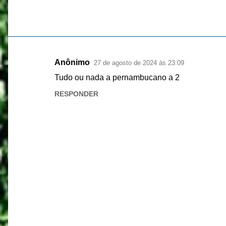
Anônimo
27 de agosto de 2024 às 23:09
C
Tudo ou nada a pernambucano a 2
o
RESPONDER
m
e
n
t
á
r
i
o
s