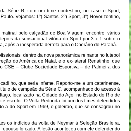
a Série B, com um time nordestino, no caso o Sport,
Paulo. Vejamos: 1º) Santos, 2º) Sport, 3º) Novorizontino,
atinal pelo calçadão de Boa Viagem, encontrei vários
depois da sensacional vitória do Sport por 3 x 1 sobre o
, após a inesperada derrota para o Operário do Paraná.
issionais, dentro da nova panorâmica reinante no futebol
direção do América de Natal, e o ex-lateral Renatinho, que
 do CSE – Clube Sociedade Esportiva – de Palmeira dos
cadilho, que seria infame. Reporto-me a um catarinense,
o título de campeão da Série C, acompanhado do acesso à
ltaço, localizado na Cidade do Aço, no Estado do Rio de
ro e escritor. O Volta Redonda foi um dos times defendidos
uindo a do Sport em 1969, o goleirão, que se consagrou no
s os indícios da volta de Neymar à Seleção Brasileira,
o repouso forçado. A lesão aconteceu com ele defendendo