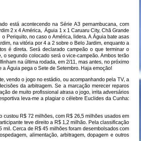
tado está acontecendo na Série A3 pernambucana, com
rdim 2 x 4 América,
Águia 1 x 1 Caruaru City, Chã Grande
,
o Periquito, no caso o América, lidera. A Águia bate asas
dim, na vitória por 4 a 2 sobre o Belo Jardim, enquanto a
tos é direta. Será declarado campeão o que terminar o
, o segundo colocado será o vice-campeão. Ambos terão
finham na última rodada, em 2/11, mas antes, no próximo
 e a Águia pega o Sete de Setembro. Haja emoção!
e, vendo o jogo no estádio, ou acompanhando pela TV, a
s decisões da arbitragem. Se a marcação merecer reparos
ação de muito profissional atrasa o jogo, irrita adversários
sportiva leva-me a plagiar o célebre Euclides da Cunha:
o custou R$ 72 milhões, com R$ 26,5 milhões usados em
icipante teve direito a R$ 1,2 milhão. Pela classificação
2,5 mil. Cerca de R$ 45 milhões foram desembolsados com
hospedagem, alimentação, arbitragem, dopagem e outros