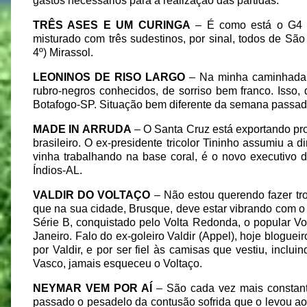
gastos necessários para a realização das partidas.
TRÊS ASES E UM CURINGA
– É como está o G4 d
misturado com três sudestinos, por sinal, todos de São 
4º) Mirassol.
LEONINOS DE RISO LARGO
– Na minha caminhada m
rubro-negros conhecidos, de sorriso bem franco. Isso, 
Botafogo-SP. Situação bem diferente da semana passada
MADE IN ARRUDA
– O Santa Cruz está exportando prof
brasileiro. O ex-presidente tricolor Tininho assumiu a 
vinha trabalhando na base coral, é o novo executivo
Índios-AL.
VALDIR DO VOLTAÇO
– Não estou querendo fazer tro
que na sua cidade, Brusque, deve estar vibrando com 
Série B, conquistado pelo Volta Redonda, o popular Vo
Janeiro. Falo do ex-goleiro Valdir (Appel), hoje bloguei
por Valdir, e por ser fiel às camisas que vestiu, incl
Vasco, jamais esqueceu o Voltaço.
NEYMAR VEM POR AÍ
– São cada vez mais constante
passado o pesadelo da contusão sofrida que o levou a