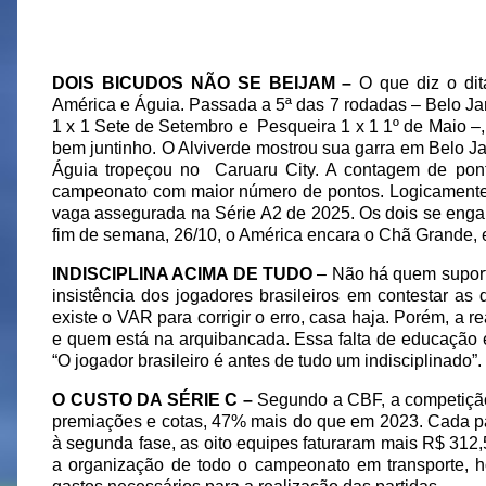
DOIS BICUDOS NÃO SE BEIJAM –
O que diz o di
América e Águia. Passada a 5ª das 7 rodadas – Belo Ja
1 x 1 Sete de Setembro e
Pesqueira 1 x 1 1º de Maio –
bem juntinho. O Alviverde mostrou sua garra em Belo Jar
Águia tropeçou no
Caruaru City. A contagem de pon
campeonato com maior número de pontos. Logicamente
vaga assegurada na Série A2 de 2025. Os dois se engal
fim de semana, 26/10, o América encara o Chã Grande,
INDISCIPLINA ACIMA DE TUDO
– Não há quem suport
insistência dos jogadores brasileiros em contestar a
existe o VAR para corrigir o erro, casa haja. Porém, a re
e quem está na arquibancada. Essa falta de educação e
“O jogador brasileiro é antes de tudo um indisciplinado”.
O CUSTO DA SÉRIE C –
Segundo a CBF, a competiçã
premiações e cotas, 47% mais do que em 2023. Cada part
à segunda fase, as oito equipes faturaram mais R$ 31
a organização de todo o campeonato em transporte, 