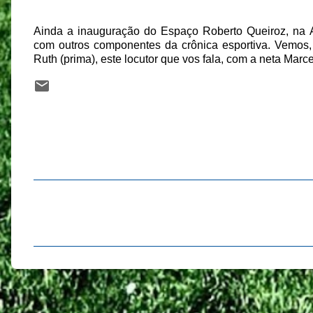
Ainda a inauguração do Espaço Roberto Queiroz, na
com outros componentes da crônica esportiva. Vemos, 
Ruth (prima), este locutor que vos fala, com a neta Marcel
C
o
m
e
n
t