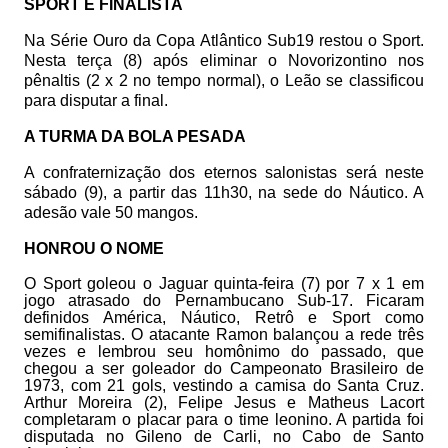
SPORT É FINALISTA
Na Série Ouro da Copa Atlântico Sub19 restou o Sport.
Nesta terça (8) após eliminar o Novorizontino nos
pênaltis (2 x 2 no tempo normal), o Leão se classificou
para disputar a final.
A TURMA DA BOLA PESADA
A confraternização dos eternos salonistas será neste
sábado (9), a partir das 11h30, na sede do Náutico. A
adesão vale 50 mangos.
HONROU O NOME
O Sport goleou o Jaguar quinta-feira (7) por 7 x 1 em
jogo atrasado do Pernambucano Sub-17. Ficaram
definidos América, Náutico, Retrô e Sport como
semifinalistas. O atacante Ramon balançou a rede três
vezes e lembrou seu homônimo do passado, que
chegou a ser goleador do Campeonato Brasileiro de
1973, com 21 gols, vestindo a camisa do Santa Cruz.
Arthur Moreira (2), Felipe Jesus e Matheus Lacort
completaram o placar para o time leonino. A partida foi
disputada no Gileno de Carli, no Cabo de Santo