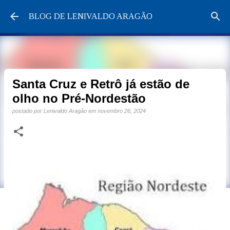
Pular para o conteúdo principal
BLOG DE LENIVALDO ARAGÃO
Santa Cruz e Retrô já estão de
olho no Pré-Nordestão
postado por
Lenivaldo Aragão
em
novembro 26, 2024