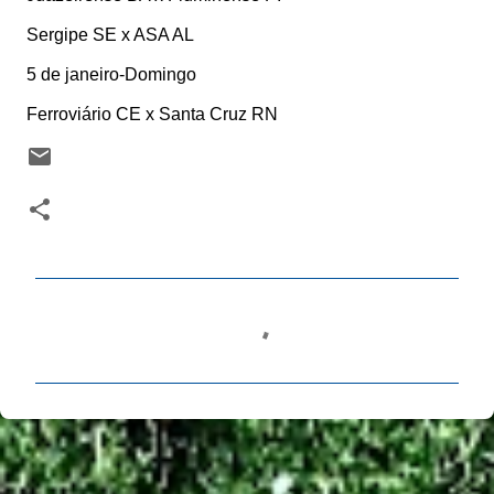
Sergipe SE x ASA AL
5 de janeiro-Domingo
Ferroviário CE x Santa Cruz RN
C
o
m
e
n
t