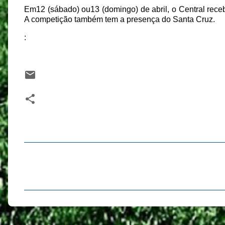
Em12 (sábado) ou13 (domingo) de abril, o Central receb
A competição também tem a presença do Santa Cruz.
:
C
o
m
e
n