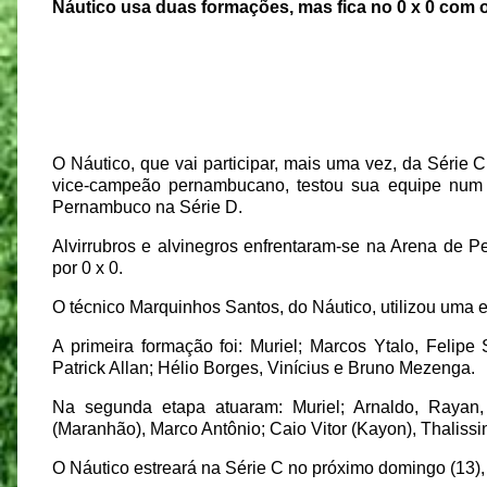
Náutico usa duas formações, mas fica no 0 x 0 com o
O Náutico, que vai participar, mais uma vez, da Série
vice-campeão pernambucano, testou sua equipe num j
Pernambuco na Série D.
Alvirrubros e alvinegros enfrentaram-se na Arena de 
por 0 x 0.
O técnico Marquinhos Santos, do Náutico, utilizou uma 
A primeira formação foi: Muriel; Marcos Ytalo, Felip
Patrick Allan; Hélio Borges, Vinícius e Bruno Mezenga.
Na segunda etapa atuaram: Muriel; Arnaldo, Rayan,
(Maranhão), Marco Antônio; Caio Vitor (Kayon), Thaliss
O Náutico estreará na Série C no próximo domingo (13), 