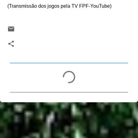
(Transmissão dos jogos pela TV FPF-YouTube)
C
o
m
e
n
t
á
r