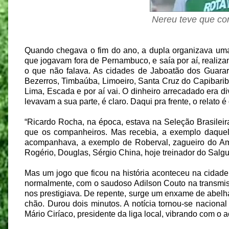
Nereu teve que cor
Quando chegava o fim do ano, a dupla organizava uma
que jogavam fora de Pernambuco, e saía por aí, realiz
o que não falava. As cidades de Jaboatão dos Guarar
Bezerros, Timbaúba, Limoeiro, Santa Cruz do Capibarib
Lima, Escada e por aí vai. O dinheiro arrecadado era d
levavam a sua parte, é claro. Daqui pra frente, o relato 
“Ricardo Rocha, na época, estava na Seleção Brasileir
que os companheiros. Mas recebia, a exemplo daquel
acompanhava, a exemplo de Roberval, zagueiro do Amér
Rogério, Douglas, Sérgio China, hoje treinador do Salgue
Mas um jogo que ficou na história aconteceu na cidade
normalmente, com o saudoso Adilson Couto na transmi
nos prestigiava. De repente, surge um enxame de abelha
chão. Durou dois minutos. A notícia tornou-se nacional
Mário Ciríaco, presidente da liga local, vibrando com o 