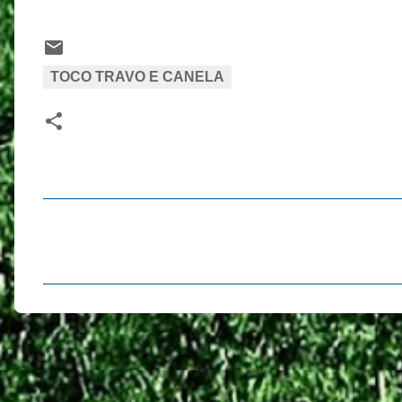
TOCO TRAVO E CANELA
C
o
m
e
n
t
á