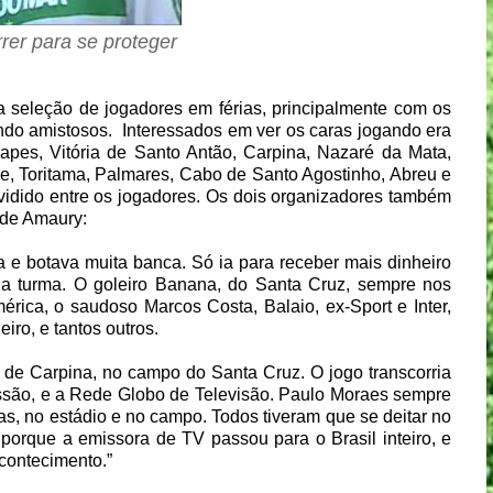
rer para se proteger
 seleção de jogadores em férias, principalmente com os
ando amistosos.
Interessados em ver os caras jogando era
apes, Vitória de Santo Antão, Carpina, Nazaré da Mata,
e, Toritama, Palmares, Cabo de Santo Agostinho, Abreu e
ividido entre os jogadores. Os dois organizadores também
é de Amaury:
a e botava muita banca. Só ia para receber mais dinheiro
a turma. O goleiro Banana, do Santa Cruz, sempre nos
ica, o saudoso Marcos Costa, Balaio, ex-Sport e Inter,
iro, e tantos outros.
 de Carpina, no campo do Santa Cruz. O jogo transcorria
ssão, e a Rede Globo de Televisão. Paulo Moraes sempre
s, no estádio e no campo. Todos tiveram que se deitar no
 porque a emissora de TV passou para o Brasil inteiro, e
acontecimento.”