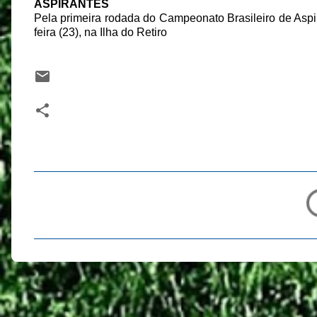
ASPIRANTES
Pela primeira rodada do Campeonato Brasileiro de Aspir
feira (23), na Ilha do Retiro
C
o
m
e
n
t
á