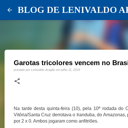
BLOG DE LENIVALDO 
Garotas tricolores vencem no Brasi
postado por
Lenivaldo Aragão
em
julho 11, 2019
Na tarde desta quinta-feira (10), pela 10ª rodada do
Vitória/Santa Cruz derrotava o Iranduba, do Amazonas, p
por 2 x 0. Ambos jogaram como anfitriões.