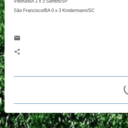
Vitória/BA 1 x 3 Santos/SP
São Francisco/BA 0 x 3 Kindermann/SC
C
o
m
e
n
t