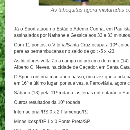
As taboquitas agora misturadas c
Já o Sport atuou no Estádio Ademir Cunha, em Paulista.
assinalados por Nathane e Gessica aos 33 e 33 minuto
Com 11 pontos, o Vitória/Santa Cruz ocupa a 10ª colo
para as pernambucanas no saldo de gol: -5 x -23.
As tricolores voltarão a campo no próximo domingo (14)
Alberto C. Neves, na cidade de Caçador, em Santa Cata
O Sport continua marcando passo, uma vez que ainda 
em 16º e último lugar; por sua vez, a Ferroviária, agora
Sábado (13) pela 11ª rodada, as leoas enfrentarão o Sa
Outros resultados da 10ª rodada:
Internacional/RS 0 x 2 Flamengo/RJ
Minas Icesp/DF 1 x 0 Ponte Preta/SP