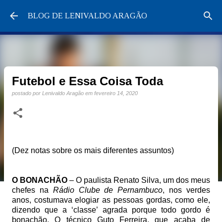
Pular para o conteúdo principal
BLOG DE LENIVALDO ARAGÃO
Futebol e Essa Coisa Toda
postado por
Lenivaldo Aragão
em
fevereiro 14, 2020
(Dez notas sobre os mais diferentes assuntos)
O BONACHÃO
– O paulista Renato Silva, um dos meus
chefes na
Rádio Clube de Pernambuco
, nos verdes
anos, costumava elogiar as pessoas gordas, como ele,
dizendo que a ‘classe’ agrada porque todo gordo é
bonachão. O técnico Guto Ferreira, que acaba de