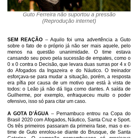
Guto Ferreira não suportou a pressão
(Reprodução internet)
SEM REAÇÃO
– Aquilo foi uma advertência a Guto
sobre o fato de o próprio já não ser mais aquele, pelo
menos na questão unanimidade. O time estava
cansando seu povo pela sucessão de empates, como o
0 x 0 contra o Decisão, que levara duas surras por 4 x 0
do Afogados da Ingazeira e do Náutico. O treinador
esforçava-se para mudar a situação, porém, a resposta
era pífia por causa de um motivo que está à vista de
todos: o Leão já não dá liga como dantes. A saída de
Guilherme, por exemplo, enfraqueceu muito o poder
ofensivo, isso só para citar um caso.
A GOTA D’ÁGUA
– Pernambuco entrou na Copa do
Brasil 2020 com Afogados, Náutico, Santa Cruz e Sport.
Os três primeiros passaram da primeira fase, mas o ex-
time de Guto enrolou-se diante do Brusque, de Santa