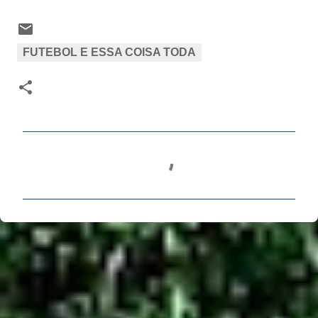
FUTEBOL E ESSA COISA TODA
C
o
m
e
n
t
á
r
i