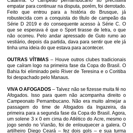
Catarina. O campeão pernambucano só precisava
empatar para continuar na disputa, porém, foi derrotado.
Feito que entrou para a história do Brusque, já
robustecida com a conquista do título de campeão da
Série D 2019 e do consequente acesso à Série C. O
que se esperava é que o Sport tirasse de letra, o que
não ocorreu. Pelo andar apressado de Guto rumo ao
vestiário, depois da partida, dava para sentir que ele já
tinha uma ideia do que estava para acontecer.
OUTRAS VÍTIMAS
– Houve outros clubes tradicionais
que caíram logo na primeira fase da Copa do Brasil. O
Bahia foi eliminado pelo River de Teresina e o Coritiba
foi despachado pelo Manaus.
VIVA O AFOGADOS
– Talvez não se fizesse muita fé no
Afogados. Isso para quem não acompanha direito o
Campeonato Pernambucano. Não era muito almejar a
passagem do time de Afogados da Ingazeira, da
primeira para a segunda fase da Copa do Brasil. Agora,
um solene 3 x 0 em cima do Atlético do Acre, mesmo o
jogo sendo no Vianão, foi de enlouquecer a galera. O
artilheiro Diego Ceará – fez dois gols – e sua turma