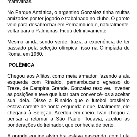
maravilhas.
No Parque Antártica, o argentino Gonzalez tinha muitas
amizades por ter jogado e trabalhado no clube. O garoto
veio para desabrochar em Pernambuco e, naturalmente,
voltar para o Palmeiras. Ficou definitivamente.
Mesmo ainda sendo verde, trazia a experiência de ter
passado pela seleção olímpica, isso na Olimpíada de
Roma, em 1960.
POLÊMICA
Chegou aos Aflitos, como meia armador, fazendo a ala
esquerda com Rinaldo, pernambucano egresso do
Treze, de Campina Grande. Gonzalez resolveu inverter
as posições e teve que lutar para convencê-los a aceitar
sua ideia. Disse a Rinaldo que o futebol brasileiro
estava carente de ponta esquerda e que, fatalmente, ele
chegaria à Seleção. Acertou em cheio. Ivan chegou a
pensar a retornar a São Paulo. Todavia, aceitou as
ponderações do treinador, que conhecia de perto.
A grande equipe alvirrubra estava nascendo, com Lula