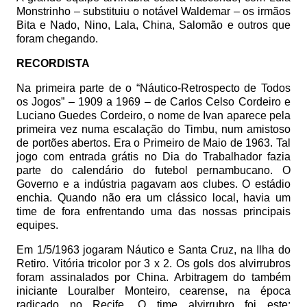
Monstrinho – substituiu o notável Waldemar – os irmãos
Bita e Nado, Nino, Lala, China, Salomão e outros que
foram chegando.
RECORDISTA
Na primeira parte de o “Náutico-Retrospecto de Todos
os Jogos” – 1909 a 1969 – de Carlos Celso Cordeiro e
Luciano Guedes Cordeiro, o nome de Ivan aparece pela
primeira vez numa escalação do Timbu, num amistoso
de portões abertos. Era o Primeiro de Maio de 1963. Tal
jogo com entrada grátis no Dia do Trabalhador fazia
parte do calendário do futebol pernambucano. O
Governo e a indústria pagavam aos clubes. O estádio
enchia. Quando não era um clássico local, havia um
time de fora enfrentando uma das nossas principais
equipes.
Em 1/5/1963 jogaram Náutico e Santa Cruz, na Ilha do
Retiro. Vitória tricolor por 3 x 2. Os gols dos alvirrubros
foram assinalados por China. Arbitragem do também
iniciante Louralber Monteiro, cearense, na época
radicado no Recife. O time alvirrubro foi este: