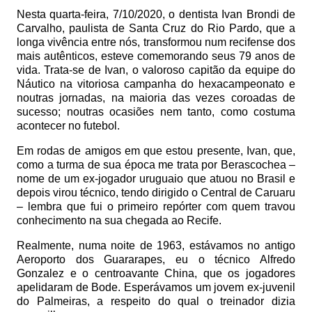
Nesta quarta-feira, 7/10/2020, o dentista Ivan Brondi de
Carvalho, paulista de Santa Cruz do Rio Pardo, que a
longa vivência entre nós, transformou num recifense dos
mais autênticos, esteve comemorando seus 79 anos de
vida. Trata-se de Ivan, o valoroso capitão da equipe do
Náutico na vitoriosa campanha do hexacampeonato e
noutras jornadas, na maioria das vezes coroadas de
sucesso; noutras ocasiões nem tanto, como costuma
acontecer no futebol.
Em rodas de amigos em que estou presente, Ivan, que,
como a turma de sua época me trata por Berascochea –
nome de um ex-jogador uruguaio que atuou no Brasil e
depois virou técnico, tendo dirigido o Central de Caruaru
– lembra que fui o primeiro repórter com quem travou
conhecimento na sua chegada ao Recife.
Realmente, numa noite de 1963, estávamos no antigo
Aeroporto dos Guararapes, eu o técnico Alfredo
Gonzalez e o centroavante China, que os jogadores
apelidaram de Bode. Esperávamos um jovem ex-juvenil
do Palmeiras, a respeito do qual o treinador dizia