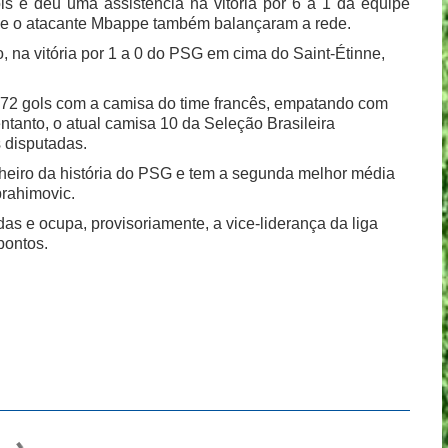
s e deu uma assistência na vitória por 6 a 1 da equipe
ye e o atacante Mbappe também balançaram a rede.
o, na vitória por 1 a 0 do PSG em cima do Saint-Étinne,
 72 gols com a camisa do time francês, empatando com
ntanto, o atual camisa 10 da Seleção Brasileira
s disputadas.
lheiro da história do PSG e tem a segunda melhor média
brahimovic.
as e ocupa, provisoriamente, a vice-liderança da liga
pontos.