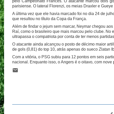
pelo Campeonato Francês. O atacante marcou dois gol
parisiense. O lateral Florenzi, os meias Draxler e Gue
A última vez que ele havia marcado foi no dia 24 de julh
que resultou no título da Copa da França.
Além de findar o jejum sem marcar, Neymar chegou aos
Raí, como o brasileiro que mais marcou pelo clube. No e
ultrapassa o compatriota por conta de ter menos partida
O atacante ainda alcançou o posto de décimo maior arti
de gols (0,81) do top 10, atrás apenas do sueco Zlatan I
Com a vitória, o PSG subiu para 12 pontos em seis partid
nacional. Enquanto isso, o Angers é o oitavo, com nove 
C