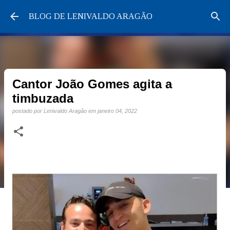
Pular para o conteúdo principal
BLOG DE LENIVALDO ARAGÃO
Cantor João Gomes agita a
timbuzada
postado por
Lenivaldo Aragão
em
janeiro 04, 2022