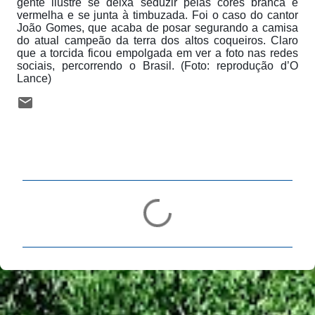
gente ilustre se deixa seduzir pelas cores branca e
vermelha e se junta à timbuzada. Foi o caso do cantor
João Gomes, que acaba de posar segurando a camisa
do atual campeão da terra dos altos coqueiros. Claro
que a torcida ficou empolgada em ver a foto nas redes
sociais, percorrendo o Brasil. (Foto: reprodução d’O
Lance)
C
o
m
e
n
t