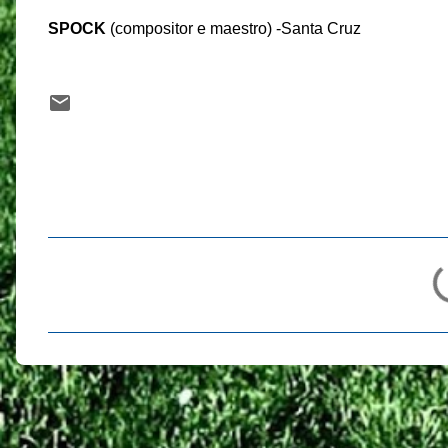
SPOCK
(compositor e maestro) -Santa Cruz
C
o
m
e
n
t
á