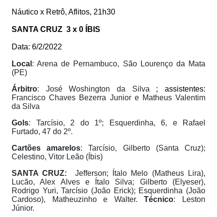
Náutico x Retrô, Aflitos, 21h30
SANTA CRUZ
3 x 0 ÍBIS
Data: 6/2/2022
Local
: Arena de Pernambuco, São Lourenço da Mata
(PE)
Árbitro
: José Woshington da Silva
; assistentes:
Francisco Chaves Bezerra Junior e Matheus Valentim
da Silva
Gols
: Tarcísio, 2 do 1º; Esquerdinha, 6, e Rafael
Furtado, 47 do 2º.
Cartões amarelos
: Tarcísio, Gilberto (Santa Cruz);
Celestino, Vitor Leão (Íbis)
SANTA CRUZ:
Jefferson; Ítalo Melo (Matheus Lira),
Lucão, Alex Alves e Ítalo Silva; Gilberto (Elyeser),
Rodrigo Yuri, Tarcísio (João Erick); Esquerdinha (João
Cardoso), Matheuzinho e Walter.
Técnico
: Leston
Júnior.