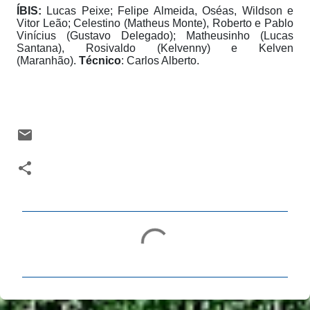
ÍBIS:
Lucas Peixe; Felipe Almeida, Oséas, Wildson e
Vitor Leão; Celestino (Matheus Monte), Roberto e Pablo
Vinícius (Gustavo Delegado); Matheusinho (Lucas
Santana), Rosivaldo (Kelvenny) e Kelven
(Maranhão).
Técnico
: Carlos Alberto.
C
o
m
e