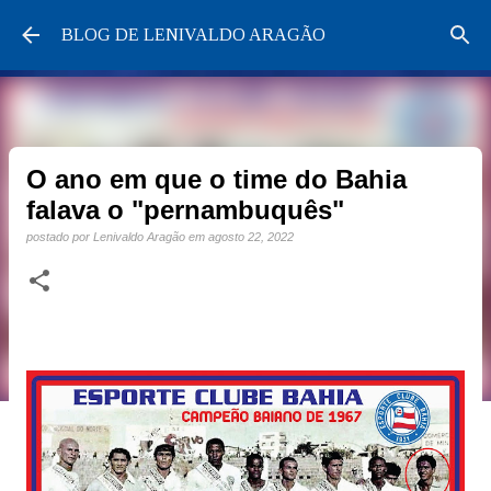
Pular para o conteúdo principal
BLOG DE LENIVALDO ARAGÃO
O ano em que o time do Bahia
falava o "pernambuquês"
postado por
Lenivaldo Aragão
em
agosto 22, 2022