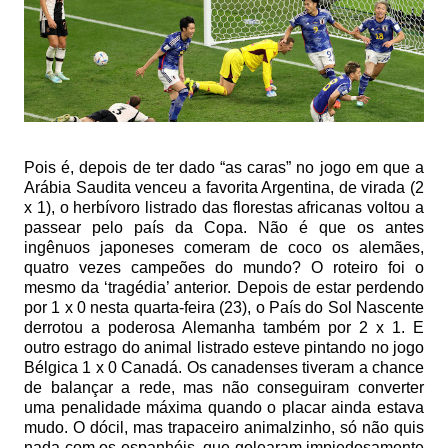
Pois é, depois de ter dado “as caras” no jogo em que a
Arábia Saudita venceu a favorita Argentina, de virada (2
x 1), o herbívoro listrado das florestas africanas voltou a
passear pelo país da Copa. Não é que os antes
ingênuos japoneses comeram de coco os alemães,
quatro vezes campeões do mundo? O roteiro foi o
mesmo da ‘tragédia’ anterior. Depois de estar perdendo
por 1 x 0 nesta quarta-feira (23), o País do Sol Nascente
derrotou a poderosa Alemanha também por 2 x 1. E
outro estrago do animal listrado esteve pintando no jogo
Bélgica 1 x 0 Canadá. Os canadenses tiveram a chance
de balançar a rede, mas não conseguiram converter
uma penalidade máxima quando o placar ainda estava
mudo. O dócil, mas trapaceiro animalzinho, só não quis
nada com os espanhóis, que golearam impiedosamente