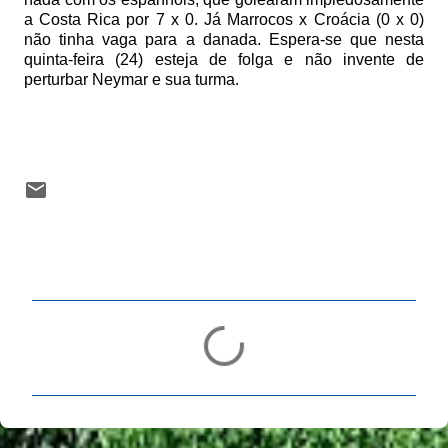
a Costa Rica por 7 x 0. Já Marrocos x Croácia (0 x 0)
não tinha vaga para a danada. Espera-se que nesta
quinta-feira (24) esteja de folga e não invente de
perturbar Neymar e sua turma.
C
o
m
e
n