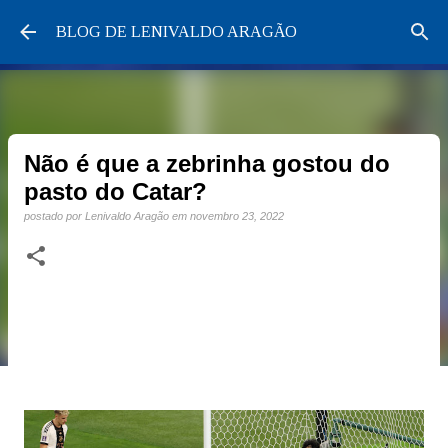
Pular para o conteúdo principal
BLOG DE LENIVALDO ARAGÃO
Não é que a zebrinha gostou do
pasto do Catar?
postado por
Lenivaldo Aragão
em
novembro 23, 2022