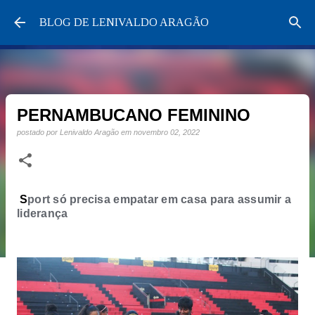
Pular para o conteúdo principal
BLOG DE LENIVALDO ARAGÃO
PERNAMBUCANO FEMININO
postado por
Lenivaldo Aragão
em
novembro 02, 2022
S
port só precisa empatar em casa para assumir a
liderança