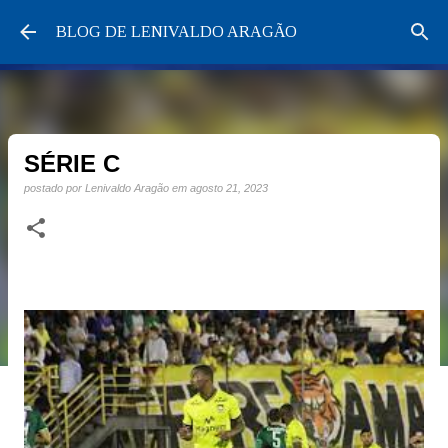
Pular para o conteúdo principal
BLOG DE LENIVALDO ARAGÃO
SÉRIE C
postado por
Lenivaldo Aragão
em
agosto 21, 2023