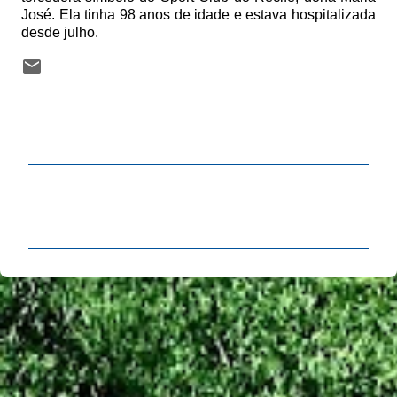
José. Ela tinha 98 anos de idade e estava hospitalizada
desde julho.
C
o
m
e
n
t
á
r
i