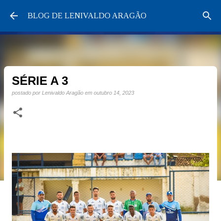
Pular para o conteúdo principal
BLOG DE LENIVALDO ARAGÃO
SÉRIE A 3
postado por
Lenivaldo Aragão
em
outubro 14, 2023