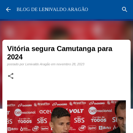
Pular para o conteúdo principal
BLOG DE LENIVALDO ARAGÃO
Vitória segura Camutanga para
2024
postado por
Lenivaldo Aragão
em
novembro 28, 2023