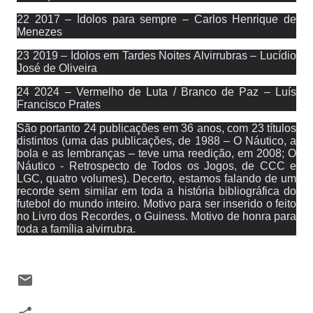
22 2017 – Ídolos para sempre – Carlos Henrique de
Menezes
23 2019 – Ídolos em Tardes Noites Alvirrubras – Lucídio
José de Oliveira
24 2024 – Vermelho de Luta / Branco de Paz – Luís
Francisco Prates
São portanto 24 publicações em 36 anos, com 23 títulos
distintos (uma das publicações, de 1988 – O Náutico, a
bola e as lembranças – teve uma reedição, em 2008; O
Náutico - Retrospecto de Todos os Jogos, de CCC e
LGC, quatro volumes). Decerto, estamos falando de um
recorde sem similar em toda a história bibliográfica do
futebol do mundo inteiro. Motivo para ser inserido o feito
no Livro dos Recordes, o Guiness. Motivo de honra para
toda a família alvirrubra.