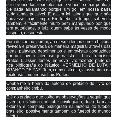
ser o vencedor. É simplesmente vencer, somar pontos).
De nada adiantando porque um gol em nossa barra
seria ainda possível. E assim foi, ainda que que não
houvesse mais tempo. Em futebol o tempo, sabemos
também, é facilmente muito bem manipulado por que
tem autoridade, o juiz, quem sabe às vezes de modo
suspeito, desonesto.
Fora do campo, porém, ao mesmo tempo corre a história
revivida e preservada de maneira magistral através das
letras, palavras, depoimentos e entrevistas conduzidos
por um jovem talentoso jornalista – Luís Francisco
Prates. E assim, temos um novo livro fazendo parte da
rica bibliografia do Náutico: VERMELHO DE LUTA /
BRANCO DE PAZ. Tem, como está dito, a assinatura do
recifense-limoeirense Luís Prates.
Coube-me a honra da autoria do prefácio do livro do
companheiro timbu.
E é do prefácio que colho as observações a seguir, que
fazem do Náutico um clube privilegiado, dono da mais
extensa e completa bibliografia na história do futebol
brasileiro, possivelmente também do futebol do mundo
inteiro.