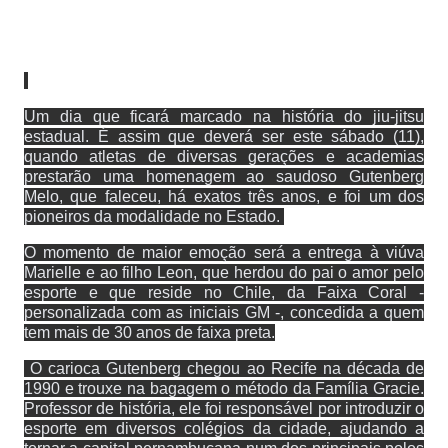
Um dia que ficará marcado na história do jiu-jitsu
estadual. É assim que deverá ser este sábado (11),
quando atletas de diversas gerações e academias
prestarão uma homenagem ao saudoso Gutenberg
Melo, que faleceu, há exatos três anos, e foi um dos
pioneiros da modalidade no Estado.
O momento de maior emoção será a entrega à viúva
Marielle e ao filho Leon, que herdou do pai o amor pelo
esporte e que reside no Chile, da Faixa Coral -
personalizada com as iniciais GM -, concedida a quem
tem mais de 30 anos de faixa preta.
O carioca Gutenberg chegou ao Recife na década de
1990 e trouxe na bagagem o método da Família Gracie.
Professor de história, ele foi responsável por introduzir o
esporte em diversos colégios da cidade, ajudando a