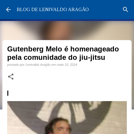
Pular para o conteúdo principal
BLOG DE LENIVALDO ARAGÃO
Gutenberg Melo é homenageado
pela comunidade do jiu-jitsu
postado por
Lenivaldo Aragão
em
maio 10, 2024