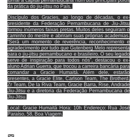
tornar a capital pernambucana num dos principais polos
da prática do jiu-jitsu no País.
Discípulo dos Gracies, ao longo de décadas, o ex-
presidente da Federação Pernambucana de Jiu-Jitsu
formou inúmeros faixas pretas. Muitos deles seguiram o
caminho do mestre e abriram suas próprias academias.
“Será um momento de reverência, reconhecimento e
agradecimento por tudo que Gutenberg Melo representa
para o jiu-jitsu pernambucano e brasileiro. O seu legado
serve de inspiração para todos nós”, destacou o ex-
aluno Adrian Guerra, que trocou a carreira bancária para
comandar a Gracie Humaitá. Além dele, estarão
presentes, a Gracie Elite, Carlson Team, The Brotherd,
Zr Team, De la Riva Team, Gracie Barra, Rise, Andrade
Jiu-Jitsu e a diretoria da Federação Pernambucana de
Jiu-Jitsu.
Local: Gracie Humaitá Hora: 10h Endereço: Rua José
Paraíso, 58, Boa Viagem.