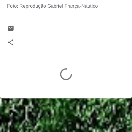
Foto: Reprodução Gabriel França-Náutico
C
o
m
e
n
t
á
r