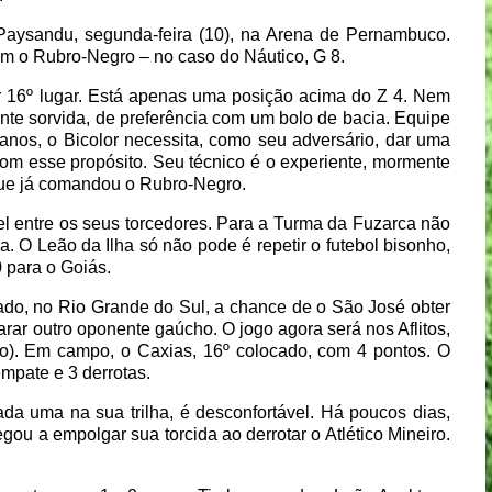
 Paysandu, segunda-feira (10), na Arena de Pernambuco.
om o Rubro-Negro – no caso do Náutico, G 8.
 16º lugar. Está apenas uma posição acima do Z 4. Nem
nte sorvida, de preferência com um bolo de bacia. Equipe
anos, o Bicolor necessita, como seu adversário, dar uma
com esse propósito. Seu técnico é o experiente, mormente
que já comandou o Rubro-Negro.
vel entre os seus torcedores. Para a Turma da Fuzarca não
. O Leão da Ilha só não pode é repetir o futebol bisonho,
0 para o Goiás.
nado, no Rio Grande do Sul, a chance de o São José obter
arar outro oponente gaúcho. O jogo agora será nos Aflitos,
ado). Em campo, o Caxias, 16º colocado, com 4 pontos. O
empate e 3 derrotas.
a uma na sua trilha, é desconfortável. Há poucos dias,
ou a empolgar sua torcida ao derrotar o Atlético Mineiro.