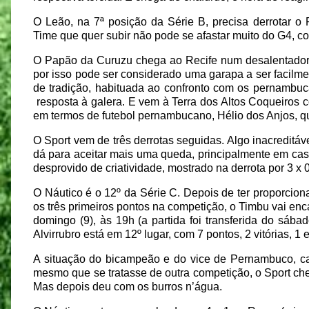
O Leão, na 7ª posição da Série B, precisa derrotar o
Time que quer subir não pode se afastar muito do G4, c
O Papão da Curuzu chega ao Recife num desalentador
por isso pode ser considerado uma garapa a ser facilme
de tradição, habituada ao confronto com os pernambuc
resposta à galera. E vem à Terra dos Altos Coqueiros 
em termos de futebol pernambucano, Hélio dos Anjos, 
O Sport vem de três derrotas seguidas. Algo inacreditá
dá para aceitar mais uma queda, principalmente em casa
desprovido de criatividade, mostrado na derrota por 3 x 
O Náutico é o 12º da Série C. Depois de ter proporcio
os três primeiros pontos na competição, o Timbu vai enc
domingo (9), às 19h (a partida foi transferida do sáb
Alvirrubro está em 12º lugar, com 7 pontos, 2 vitórias, 1 
A situação do bicampeão e do vice de Pernambuco, cad
mesmo que se tratasse de outra competição, o Sport cheg
Mas depois deu com os burros n’água.