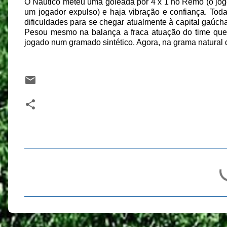
O Náutico meteu uma goleada por 4 x 1 no Remo (o jog
um jogador expulso) e haja vibração e confiança. Tod
dificuldades para se chegar atualmente à capital gaúc
Pesou mesmo na balança a fraca atuação do time que, p
jogado num gramado sintético. Agora, na grama natural do
C
o
m
e
n