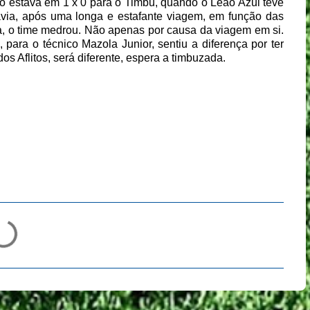
o estava em 1 x 0 para o Timbu, quando o Leão Azul teve
avia, após uma longa e estafante viagem, em função das
ha, o time medrou. Não apenas por causa da viagem em si.
ara o técnico Mazola Junior, sentiu a diferença por ter
s Aflitos, será diferente, espera a timbuzada.