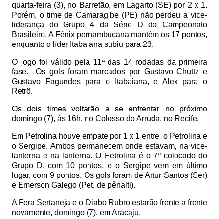
quarta-feira (3), no Barretão, em Lagarto (SE) por 2 x 1.
Porém, o time de Camaragibe (PE) não perdeu a vice-
liderança do Grupo 4 da Série D do Campeonato
Brasileiro. A Fênix pernambucana mantém os 17 pontos,
enquanto o líder Itabaiana subiu para 23.
O jogo foi válido pela 11ª das 14 rodadas da primeira
fase.
Os gols foram marcados por Gustavo Chuttz e
Gustavo Fagundes para o Itabaiana, e Alex para o
Retrô.
Os dois times voltarão a se enfrentar no próximo
domingo (7), às 16h, no Colosso do Arruda, no Recife.
Em Petrolina houve empate por 1 x 1 entre
o Petrolina e
o Sergipe. Ambos permanecem onde estavam, na vice-
lanterna e na lanterna. O Petrolina é o 7º colocado do
Grupo D, com 10 pontos, e o Sergipe vem em último
lugar, com 9 pontos. Os gols foram de Artur Santos (Ser)
e Emerson Galego (Pet, de pênalti).
A Fera Sertaneja e o Diabo Rubro estarão frente a frente
novamente, domingo (7), em Aracaju.