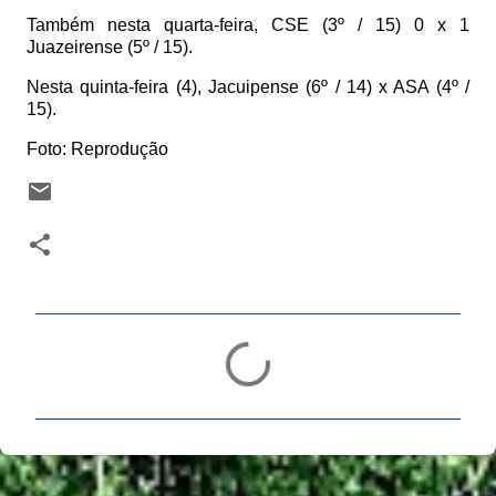
Também nesta quarta-feira, CSE (3º / 15) 0 x 1
Juazeirense (5º / 15).
Nesta quinta-feira (4), Jacuipense (6º / 14) x ASA (4º /
15).
Foto: Reprodução
C
o
m
e
n