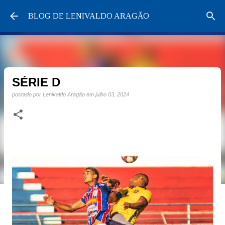
Pular para o conteúdo principal
BLOG DE LENIVALDO ARAGÃO
SÉRIE D
postado por
Lenivaldo Aragão
em
julho 03, 2024