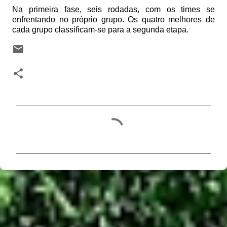
Na primeira fase, seis rodadas, com os times se
enfrentando no próprio grupo. Os quatro melhores de
cada grupo classificam-se para a segunda etapa.
C
o
m
e
n
t
á
r