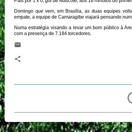
País por 1 x 0, gol de Mascote, aos 16 minutos do prim
Domingo que vem, em Brasília, as duas equipes volt
empate, a equipe de Camaragibe viajará pensando numa 
Numa estratégia visando a levar um bom público à Are
com a presença de 7.184 torcedores.
C
o
m
e
n