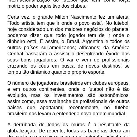
motriz o poder aquisitivo dos clubes.
Certa vez, o grande Milton Nascimento fez um alerta:
“Todo artista tem que ir onde o povo está”. No futebol,
hoje considerado um dos maiores negócios do planeta,
podemos dizer que: todo jogador tem de ir onde o
dinheiro está. E assim, o Brasil, Argentina e todos os
outros países sul-americanos; africanos; da América
Central passaram a assistir o desenfreado êxodo dos
seus bons jogadores. O vai e vem de profissionais
cruzando os céus em busca de novos destinos, se
tornou tão dinâmico quanto o próprio esporte.
O número de jogadores brasileiros em clubes europeus,
e em outros continentes, onde o futebol não é tão
evoluído, mas os investimentos são astronômicos,
assim como, essa avalanche de profissionais de outros
países que aportaram, recentemente, no futebol
brasileiro nos levam a entender a nova ordem mundial.
A derrubada de todos os muros é a resultante da
globalização. De repente, todas as barreiras deixaram
de existir, e o ir e vir passou a ser natural e viável para