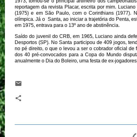
1973, tornou-se o principal artilheiro dos campeonatos
reportagem da revista Placar, escrita por mim. Luci
(1975) e em São Paulo, com o Corinthians (1977). 
olímpica. Já o
Santa, ao iniciar a trajetória do Penta, 
em 1975, entrava para o 13º ano de abstinência.
Saído do juvenil do CRB, em 1965, Luciano ainda def
Desportos (SP). No Santa participou de 409 jogos, te
no pé direito, o que o levou a ser o cobrador oficial de
dos 40 pré-convocados para a Copa do Mundo disput
anualmente o Dia do Boleiro, uma festa de ex-jogadores
C