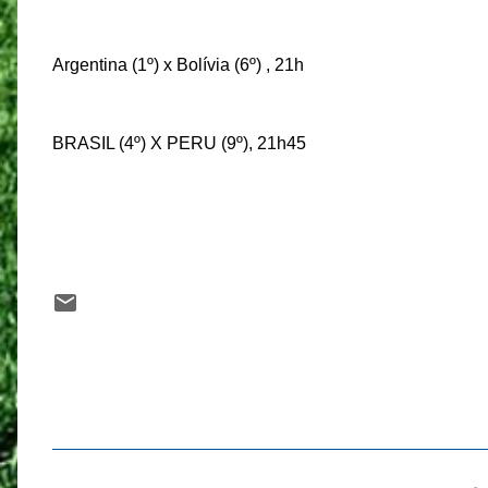
Argentina (1º) x Bolívia (6º) , 21h
BRASIL (4º) X PERU (9º), 21h45
C