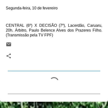
Segunda-feira, 10 de fevereiro
CENTRAL (6º) X DECISÃO (7º), Lacerdão, Caruaru,
20h. Árbitro, Paulo Belence Alves dos Prazeres Filho.
(Transmissão pela TV FPF)
C
o
m
e
n