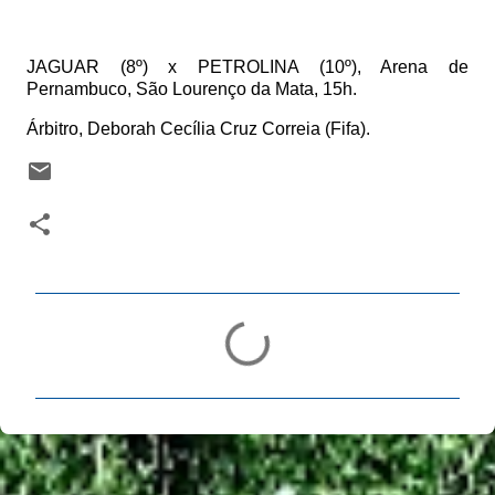
JAGUAR (8º) x PETROLINA (10º), Arena de
Pernambuco, São Lourenço da Mata, 15h.
Árbitro, Deborah Cecília Cruz Correia (Fifa).
C
o
m
e
n
t