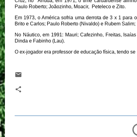
Cruz, no
Arruda, em 1971, o time caruaruense alinho
Paulo Roberto; Joãozinho, Moacir,
Peteleco e Zito.
Em 1973, o América sofria uma derrota de 3 x 1 para o
Brito e Carlos; Paulo Roberto (Nivaldo) e Rubem Salim; 
No Náutico, em 1991: Mauri; Cafezinho, Freitas, Isaías
Dinda e Fabinho (Lau).
O ex-jogador era professor de educação física, tendo se
C
o