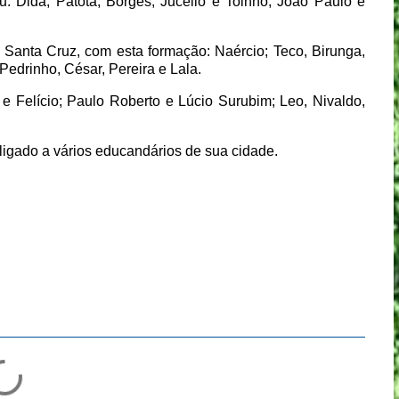
u: Dida; Patota, Borges, Jucélio e Toinho; João Paulo e
 Santa Cruz, com esta formação: Naércio; Teco, Birunga,
Pedrinho, César, Pereira e Lala.
 e Felício; Paulo Roberto e Lúcio Surubim; Leo, Nivaldo,
 ligado a vários educandários de sua cidade.