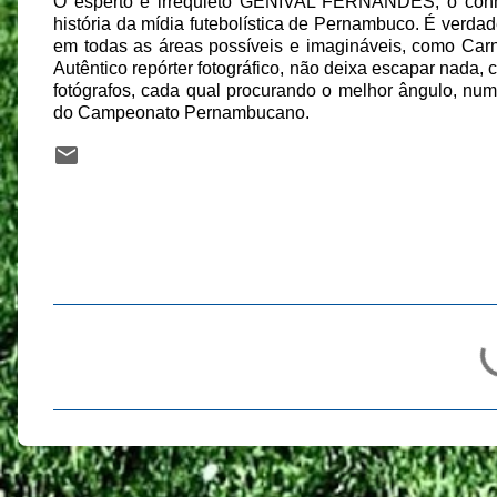
O esperto e irrequieto GENIVAL FERNANDES, o conh
história da mídia futebolística de Pernambuco. É verda
em todas as áreas possíveis e imagináveis, como Carnav
Autêntico repórter fotográfico, não deixa escapar nada
fotógrafos, cada qual procurando o melhor ângulo, nu
do Campeonato Pernambucano.
C
o
m
e
n
t