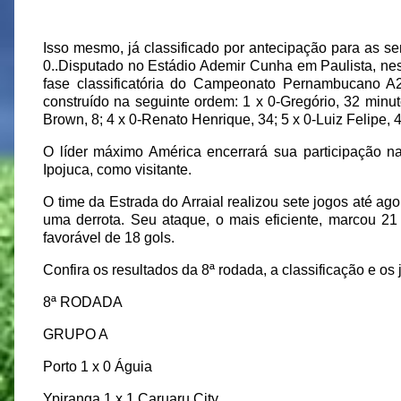
Isso mesmo, já classificado por antecipação para as se
0..
Disputado no Estádio Ademir Cunha em Paulista, nesta
fase classificatória do Campeonato Pernambucano A2
construído na seguinte ordem: 1 x 0-Gregório, 32 minut
Brown, 8; 4 x 0-Renato Henrique, 34; 5 x 0-Luiz Felipe,
O líder máximo América encerrará sua participação na
Ipojuca, como visitante.
O time da Estrada do Arraial realizou sete jogos até ago
uma derrota. Seu ataque, o mais eficiente, marcou 21
favorável de 18 gols.
Confira os resultados da 8ª rodada, a classificação e o
8ª RODADA
GRUPO A
Porto 1 x 0 Águia
Ypiranga 1 x 1 Caruaru City