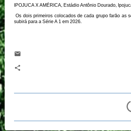
IPOJUCA X AMÉRICA, Estádio Antônio Dourado, Ipojuc
Os dois primeiros colocados de cada grupo farão as se
subirá para a Série A 1 em 2026.
C
o
m
e