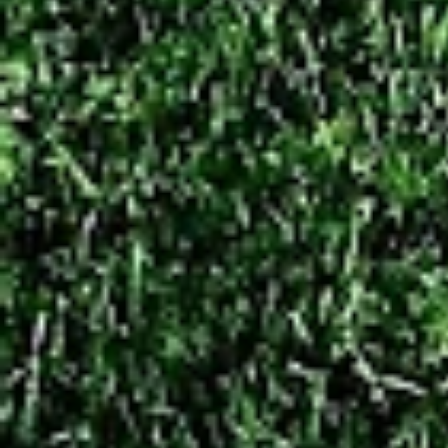
á
r
i
o
s