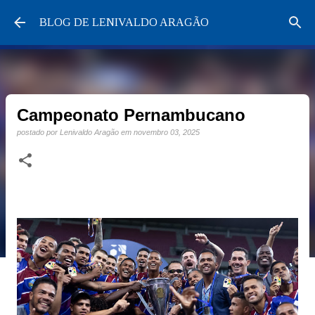
Pular para o conteúdo principal
BLOG DE LENIVALDO ARAGÃO
Campeonato Pernambucano
postado por
Lenivaldo Aragão
em
novembro 03, 2025