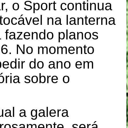
r, o Sport continua
ntocável na lanterna
á fazendo planos
026. No momento
edir do ano em
ória sobre o
ual a galera
orosamente, será