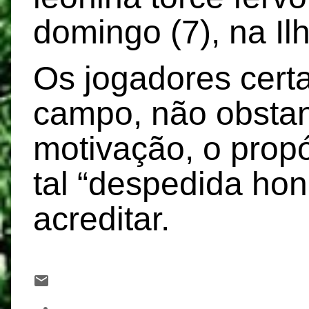
domingo (7), na Il
Os jogadores cert
campo, não obsta
motivação, o prop
tal “despedida hon
acreditar.