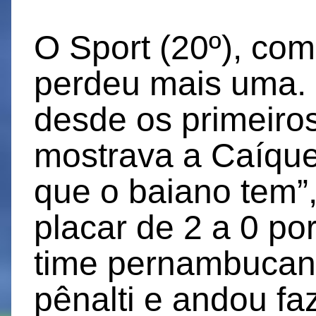
O Sport (20º), com
perdeu mais uma. 
desde os primeir
mostrava a Caíque
que o baiano tem”
placar de 2 a 0 po
time pernambucan
pênalti e andou fa