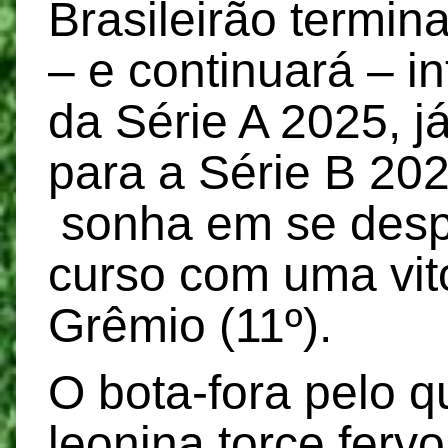
Brasileirão termina
– e continuará – i
da Série A 2025, j
para a Série B 2
sonha em se desp
curso com uma vit
Grêmio (11º).
O bota-fora pelo q
leonina torce ferv