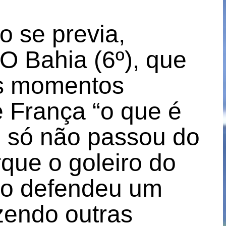
o se previa,
O Bahia (6º), que
os momentos
 França “o que é
, só não passou do
rque o goleiro do
o defendeu um
zendo outras