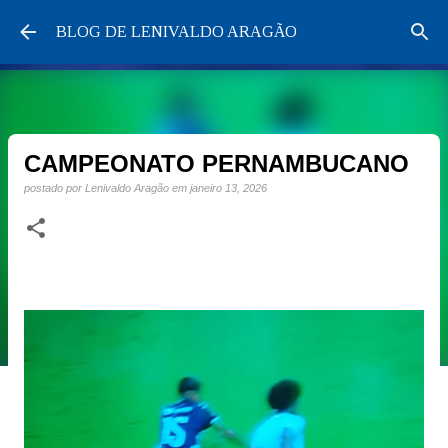
Pular para o conteúdo principal
BLOG DE LENIVALDO ARAGÃO
CAMPEONATO PERNAMBUCANO
postado por
Lenivaldo Aragão
em
janeiro 13, 2026