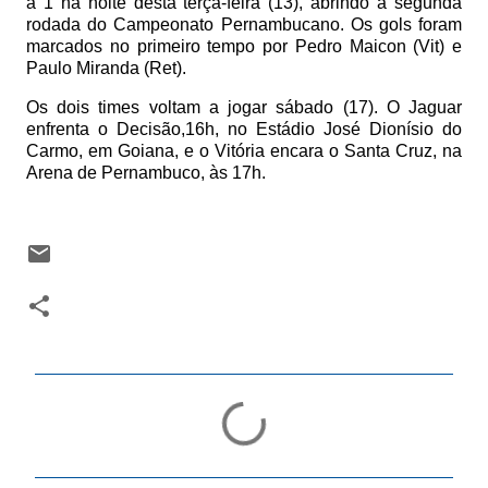
a 1 na noite desta terça-feira (13), abrindo a segunda
rodada do Campeonato Pernambucano. Os gols foram
marcados no primeiro tempo por Pedro Maicon (Vit) e
Paulo Miranda (Ret).
Os dois times voltam a jogar sábado (17). O Jaguar
enfrenta o Decisão,16h, no Estádio José Dionísio do
Carmo, em Goiana, e o Vitória encara o Santa Cruz, na
Arena de Pernambuco, às 17h.
C
o
m