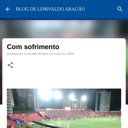
Pular para o conteúdo principal
BLOG DE LENIVALDO ARAGÃO
Com sofrimento
postado por
Lenivaldo Aragão
em
maio 22, 2026