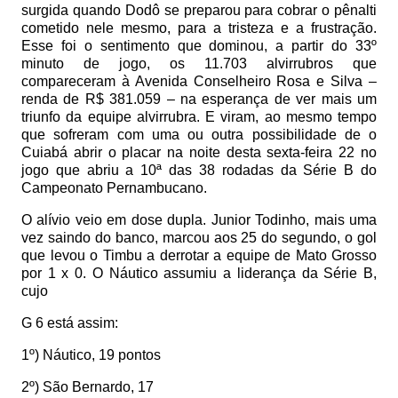
surgida quando Dodô se preparou para cobrar o pênalti
cometido nele mesmo, para a tristeza e a frustração.
Esse foi o sentimento que dominou, a partir do 33º
minuto de jogo, os 11.703 alvirrubros que
compareceram à Avenida Conselheiro Rosa e Silva –
renda de R$ 381.059 – na esperança de ver mais um
triunfo da equipe alvirrubra. E viram, ao mesmo tempo
que sofreram com uma ou outra possibilidade de o
Cuiabá abrir o placar na noite desta sexta-feira 22 no
jogo que abriu a 10ª das 38 rodadas da Série B do
Campeonato Pernambucano.
O alívio veio em dose dupla. Junior Todinho, mais uma
vez saindo do banco, marcou aos 25 do segundo, o gol
que levou o Timbu a derrotar a equipe de Mato Grosso
por 1 x 0. O Náutico assumiu a liderança da Série B,
cujo
G 6 está assim:
1º) Náutico, 19 pontos
2º) São Bernardo, 17