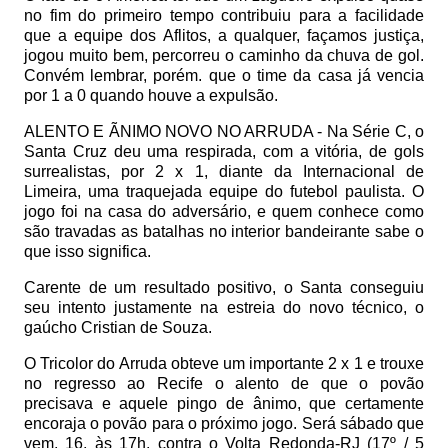
no fim do primeiro tempo contribuiu para a facilidade
que a equipe dos Aflitos, a qualquer, façamos justiça,
jogou muito bem, percorreu o caminho da chuva de gol.
Convém lembrar, porém. que o time da casa já vencia
por 1 a 0 quando houve a expulsão.
ALENTO E ÃNIMO NOVO NO ARRUDA -
Na Série C, o
Santa Cruz deu uma respirada, com a vitória, de gols
surrealistas, por 2 x 1, diante da Internacional de
Limeira, uma traquejada equipe do futebol paulista. O
jogo foi na casa do adversário, e quem conhece como
são travadas as batalhas no interior bandeirante sabe o
que isso significa.
Carente de um resultado positivo, o Santa conseguiu
seu intento justamente na estreia do novo técnico, o
gaúcho Cristian de Souza.
O Tricolor do Arruda obteve um importante 2 x 1 e trouxe
no regresso ao Recife o alento de que o povão
precisava e aquele pingo de ânimo, que certamente
encoraja o povão para o próximo jogo. Será sábado que
vem, 16, às 17h, contra o Volta Redonda-RJ (17º / 5