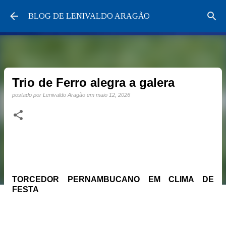
Pular para o conteúdo principal
BLOG DE LENIVALDO ARAGÃO
Trio de Ferro alegra a galera
postado por
Lenivaldo Aragão
em
maio 12, 2026
TORCEDOR PERNAMBUCANO EM CLIMA DE
FESTA