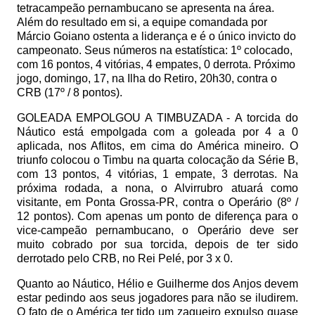
tetracampeão pernambucano se apresenta na área.
Além do resultado em si, a equipe comandada por
Márcio Goiano ostenta a liderança e é o único invicto do
campeonato. Seus números na estatística: 1º colocado,
com 16 pontos, 4 vitórias, 4 empates, 0 derrota. Próximo
jogo, domingo, 17, na Ilha do Retiro, 20h30, contra o
CRB (17º / 8 pontos).
GOLEADA EMPOLGOU A TIMBUZADA -
A torcida do
Náutico está empolgada com a goleada por 4 a 0
aplicada, nos Aflitos, em cima do América mineiro. O
triunfo colocou o Timbu na quarta colocação da Série B,
com 13 pontos, 4 vitórias, 1 empate, 3 derrotas. Na
próxima rodada, a nona, o Alvirrubro atuará como
visitante, em Ponta Grossa-PR, contra o Operário (8º /
12 pontos). Com apenas um ponto de diferença para o
vice-campeão pernambucano, o Operário deve ser
muito cobrado por sua torcida, depois de ter sido
derrotado pelo CRB, no Rei Pelé, por 3 x 0.
Quanto ao Náutico, Hélio e Guilherme dos Anjos devem
estar pedindo aos seus jogadores para não se iludirem.
O fato de o América ter tido um zagueiro expulso quase