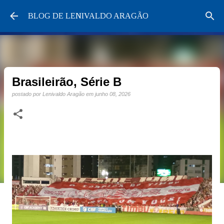
Pular para o conteúdo principal
BLOG DE LENIVALDO ARAGÃO
Brasileirão, Série B
postado por
Lenivaldo Aragão
em
junho 08, 2026