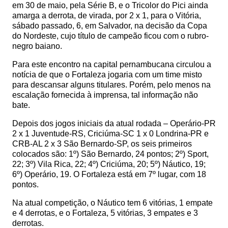
em 30 de maio, pela Série B, e o Tricolor do Pici ainda
amarga a derrota, de virada, por 2 x 1, para o Vitória,
sábado passado, 6, em Salvador, na decisão da Copa
do Nordeste, cujo título de campeão ficou com o rubro-
negro baiano.
Para este encontro na capital pernambucana circulou a
notícia de que o Fortaleza jogaria com um time misto
para descansar alguns titulares. Porém, pelo menos na
escalação fornecida à imprensa, tal informação não
bate.
Depois dos jogos iniciais da atual rodada – Operário-PR
2 x 1 Juventude-RS, Criciúma-SC 1 x 0 Londrina-PR e
CRB-AL 2 x 3 São Bernardo-SP, os seis primeiros
colocados são: 1º) São Bernardo, 24 pontos; 2º) Sport,
22; 3º) Vila Rica, 22; 4º) Criciúma, 20; 5º) Náutico, 19;
6º) Operário, 19. O Fortaleza está em 7º lugar, com 18
pontos.
Na atual competição, o Náutico tem 6 vitórias, 1 empate
e 4 derrotas, e o Fortaleza, 5 vitórias, 3 empates e 3
derrotas.