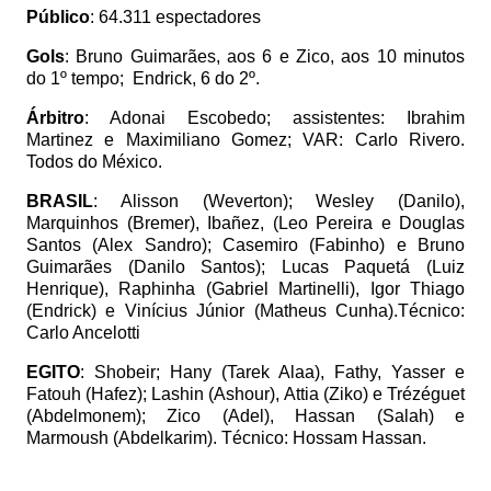
Público
: 64.311 espectadores
Gols
: Bruno Guimarães, aos 6 e Zico, aos 10 minutos
do 1º tempo;
Endrick, 6 do 2º.
Árbitro
: Adonai Escobedo; assistentes: Ibrahim
Martinez e Maximiliano Gomez; VAR: Carlo Rivero.
Todos do México.
BRASIL
: Alisson (Weverton); Wesley (Danilo),
Marquinhos (Bremer), Ibañez, (Leo Pereira e Douglas
Santos (Alex Sandro); Casemiro (Fabinho) e Bruno
Guimarães (Danilo Santos); Lucas Paquetá (Luiz
Henrique), Raphinha (Gabriel Martinelli), Igor Thiago
(Endrick) e Vinícius Júnior (Matheus Cunha).Técnico:
Carlo Ancelotti
EGITO
: Shobeir; Hany (Tarek Alaa), Fathy, Yasser e
Fatouh (Hafez); Lashin (Ashour), Attia (Ziko) e Trézéguet
(Abdelmonem); Zico (Adel), Hassan (Salah) e
Marmoush (Abdelkarim). Técnico: Hossam Hassan.